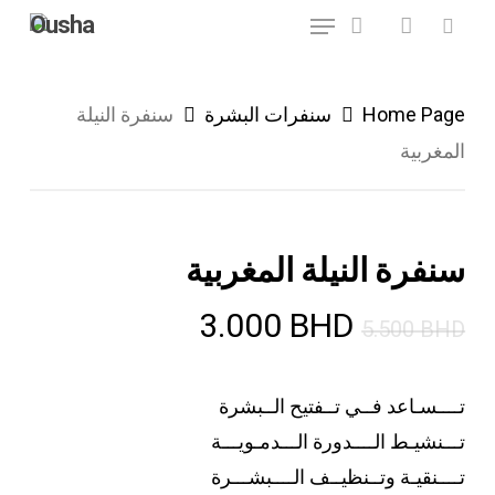
Menu
Ski
account
search
t
mai
Home Page
سنفرات البشرة
سنفرة النيلة
conten
المغربية
سنفرة النيلة المغربية
السعر
السعر
3.000
BHD
5.500
BHD
الأصلي
الحالي
هو:
هو:
تــــسـاعد فــي تــفتيح الــبشرة
3.000 BHD.
5.500 BHD.
تـــنشيـط الــــدورة الـــدمـويـــة
تــــنقيـة وتــنظيــف الــــبشـــرة