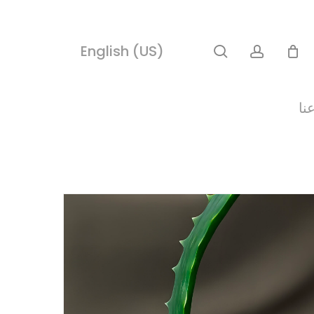
search
account
English (US)
نا
Hit enter to search or ESC to close