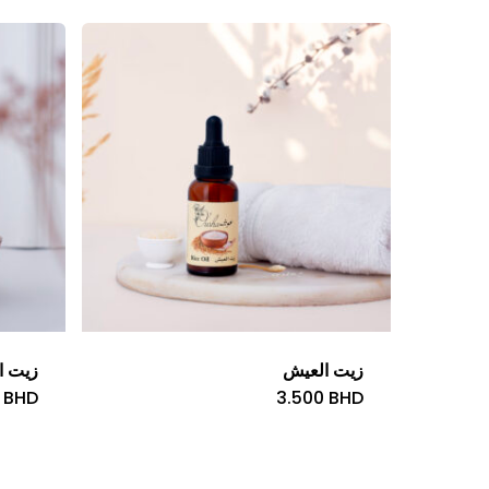
زيت العيش
زيت ال
0
BHD
3.500
BHD